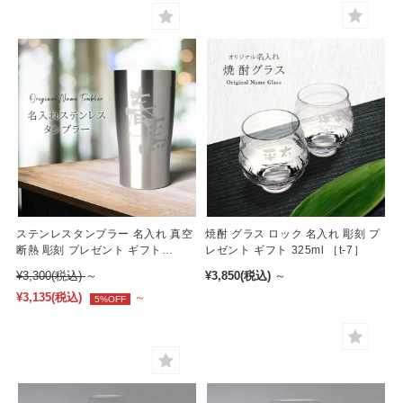
席札
ステンレスタンブラー 名入れ 真空
焼酎 グラス ロック 名入れ 彫刻 プ
断熱 彫刻 プレゼント ギフト
レゼント ギフト 325ml ［t-7］
450ml ［t-11］
¥3,300
(税込)
～
¥3,850
(税込)
～
¥3,135
(税込)
～
5%OFF