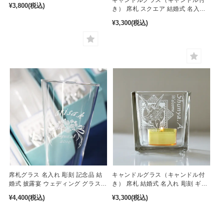
キャンドルグラス（キャンドル付
¥3,800
(税込)
き） 席札 スクエア 結婚式 名入れ
彫刻 ギフト 記念品［cl-6］
¥3,300
(税込)
席札グラス 名入れ 彫刻 記念品 結
キャンドルグラス（キャンドル付
婚式 披露宴 ウェディング グラスリ
き） 席札 結婚式 名入れ 彫刻 ギフ
ボン付き ［sg-6-10］
ト 記念品［cl-2］
¥4,400
(税込)
¥3,300
(税込)