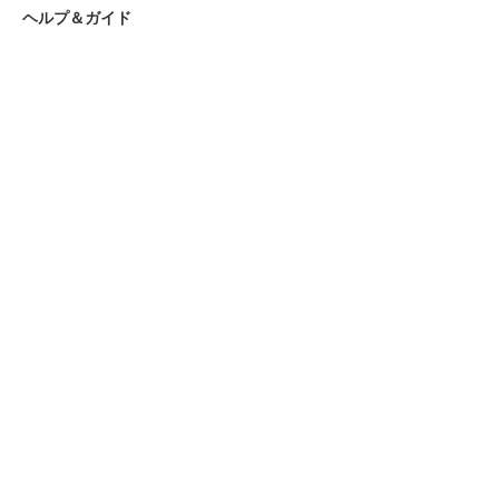
ヘルプ＆ガイド
お支払い方法について
ショッピングガイド
まとめ買いについて
お問合せ先
お問合せフォーム
ショップ名｜名入れギフトAKIグラス
営業時間｜9:00～18:00
定休日｜土・日・祝日
TEL
0120-515-270
名入れ商品カテゴリー