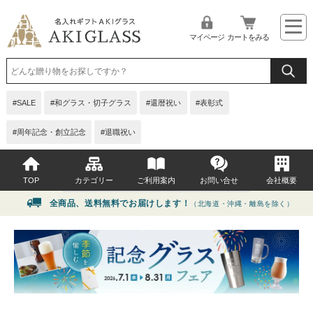
マイページ
カートをみる
SALE
和グラス・切子グラス
還暦祝い
表彰式
周年記念・創立記念
退職祝い
TOP
カテゴリー
ご利用案内
お問い合せ
会社概要
全商品、送料無料でお届けします！
（北海道・沖縄・離島を除く）
イベント・シーンから選ぶ
よくある質問
贈る相手から選ぶ
お問い合せ
価格から選ぶ
グラス