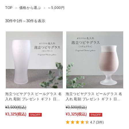
TOP
価格から選ぶ
～5,000円
ワインボトル
30件中1件～30件を表示
ネームプレート
ペットグッズ
フォトフレーム
時計
ウェルカムボード
ペーパーウェイト
泡立つビヤグラス ビールグラス 名
泡立つビヤグラス ビールグラス 名
小物入れ
入れ 彫刻 プレゼント ギフト 日本
入れ 彫刻 プレゼント ギフト 日本
製 360ml ［b-12］
製 420ml ［b-11］
¥3,500
(税込)
¥3,500
(税込)
盾・トロフィー
¥3,325
(税込)
¥3,325
(税込)
5%OFF
5%OFF
4.7
(3件)
マウスパッド