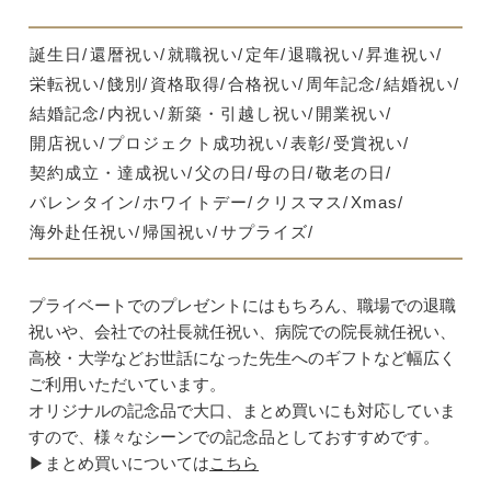
誕生日
還暦祝い
就職祝い
定年
退職祝い
昇進祝い
栄転祝い
餞別
資格取得
合格祝い
周年記念
結婚祝い
結婚記念
内祝い
新築・引越し祝い
開業祝い
開店祝い
プロジェクト成功祝い
表彰
受賞祝い
契約成立・達成祝い
父の日
母の日
敬老の日
バレンタイン
ホワイトデー
クリスマス
Xmas
海外赴任祝い
帰国祝い
サプライズ
プライベートでのプレゼントにはもちろん、職場での退職
祝いや、会社での社長就任祝い、病院での院長就任祝い、
高校・大学などお世話になった先生へのギフトなど幅広く
ご利用いただいています。
オリジナルの記念品で大口、まとめ買いにも対応していま
すので、様々なシーンでの記念品としておすすめです。
▶まとめ買いについては
こちら