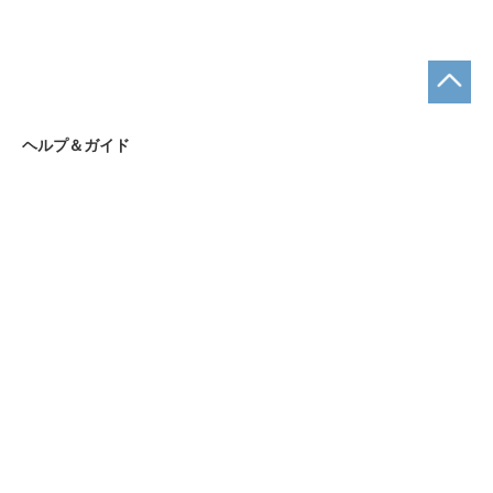
ヘルプ＆ガイド
お支払い方法について
ショッピングガイド
まとめ買いについて
お問合せ先
お問合せフォーム
ショップ名｜名入れギフトAKIグラス
営業時間｜9:00～18:00
定休日｜土・日・祝日