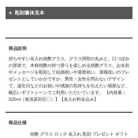
彫刻書体見本
※彫刻内容のバランス上、数字のみ別の字体に変更する場合があります。
※彫刻内容のバランス上、数字のみ別の字体に変更する場合があります。
商品説明
持ちやすい名入れ焼酎グラス。グラス胴部の丸みと、口つぼみ
の形状で、本格焼酎の持つ香りを楽しめる焼酎グラス。お名前
やメッセージを彫刻して結婚祝いや還暦祝い、退職祝いのプレ
ゼントとしていかがですか。男性・女性を問わないデザイン
で、誕生日などのお祝いや感謝の気持ちを伝えたい場面など、
幅広いギフトシーンでご利用いただいています。 【内容量：
325ml（食洗器対応〇）】【名入れ料金込み】
商品仕様
焼酎 グラス ロック 名入れ 彫刻 プレゼント ギフト