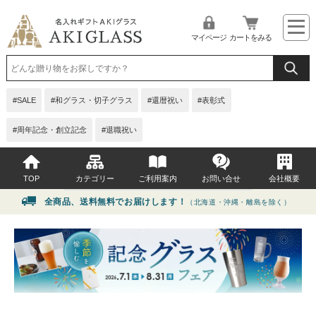
マイページ
カートをみる
SALE
和グラス・切子グラス
還暦祝い
表彰式
周年記念・創立記念
退職祝い
TOP
カテゴリー
ご利用案内
お問い合せ
会社概要
全商品、送料無料でお届けします！
（北海道・沖縄・離島を除く）
イベント・シーンから選ぶ
よくある質問
贈る相手から選ぶ
お問い合せ
価格から選ぶ
グラス