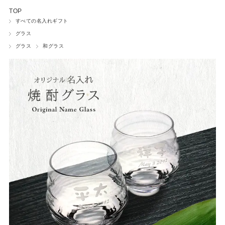
TOP
ワインボトル
すべての名入れギフト
グラス
ネームプレート
グラス
和グラス
ペットグッズ
フォトフレーム
時計
ウェルカムボード
ペーパーウェイト
小物入れ
盾・トロフィー
マウスパッド