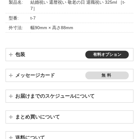
製品名:
結婚祝い 還暦祝い 敬老の日 退職祝い 325ml ［t-
7］
型番:
t-7
外寸法:
幅90mm × 高さ88mm
包装
有料オプション
メッセージカード
無料
お届けまでのスケジュールについて
ご注文が10個以上の場合は、発送までに3週間～1ヵ月程度かかります。個数によって納期が変わりますので、お問い合わせください。
※連休や繁忙期の前後は、若干納期が遅れる場合もございます。予めご了承ください。
まとめ買いについて
※「バカラグラス」「席札キャンドルホルダー」「席札グラス」「ワインボトル」はまとめ買い割引の対象外となります。
※ まとめ買い割引適用の場合、その他の割引（クーポン等）は適用外とさせていただきます。
送料について