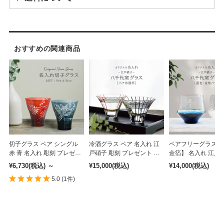
※その他離島などの場合、別途追加料金が発生する場合がございます。
おすすめの関連商品
切子グラス ペア シングル
冷酒グラス ペア 名入れ 江
ペアフリーグラス 
赤 青 名入れ 彫刻 プレゼン
戸硝子 彫刻 プレゼント ギ
金箔】 名入れ 江戸
ト ギフト 350ml ［pt-14］
フト 日本製 80ml ［pt-17］
刻 プレゼント ギフ
¥6,730
(税込)
～
¥15,000
(税込)
¥14,000
(税込)
製 260ml［pt-18］
5.0
(1件)