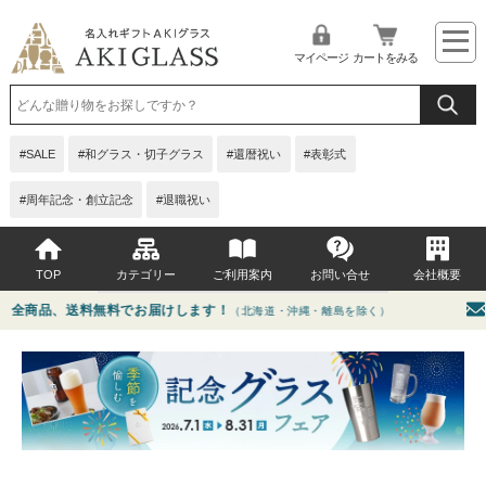
マイページ
カートをみる
SALE
和グラス・切子グラス
還暦祝い
表彰式
周年記念・創立記念
退職祝い
TOP
カテゴリー
ご利用案内
お問い合せ
会社概要
商品、送料無料でお届けします！
プ
（北海道・沖縄・離島を除く）
イベント・シーンから選ぶ
よくある質問
贈る相手から選ぶ
お問い合せ
価格から選ぶ
グラス