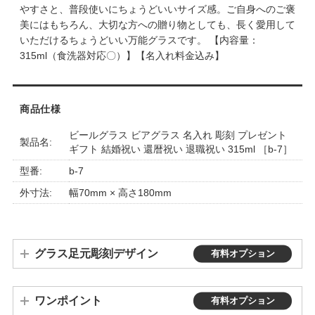
やすさと、普段使いにちょうどいいサイズ感。ご自身へのご褒
美にはもちろん、大切な方への贈り物としても、長く愛用して
いただけるちょうどいい万能グラスです。 【内容量：
315ml（食洗器対応〇）】【名入れ料金込み】
商品仕様
ビールグラス ビアグラス 名入れ 彫刻 プレゼント
製品名:
ギフト 結婚祝い 還暦祝い 退職祝い 315ml ［b-7］
型番:
b-7
外寸法:
幅70mm × 高さ180mm
グラス足元彫刻デザイン
有料オプション
ワンポイント
有料オプション