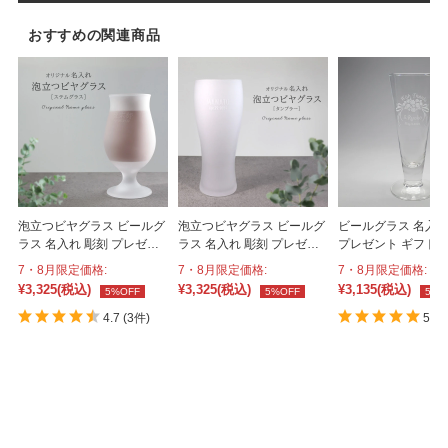
おすすめの関連商品
泡立つビヤグラス ビールグ
泡立つビヤグラス ビールグ
ビールグラス 名入れ 彫
ラス 名入れ 彫刻 プレゼン
ラス 名入れ 彫刻 プレゼン
プレゼント ギフト
ト ギフト 日本製 420ml
ト ギフト 日本製 360ml
285ml［b-2］
7・8月限定価格:
7・8月限定価格:
7・8月限定価格:
［b-11］
［b-12］
¥3,325
(税込)
¥3,325
(税込)
¥3,135
(税込)
5%OFF
5%OFF
5%O
4.7
(3件)
5.0