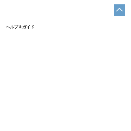
ヘルプ＆ガイド
お支払い方法について
ショッピングガイド
まとめ買いについて
お問合せ先
お問合せフォーム
ショップ名｜名入れギフトAKIグラス
営業時間｜9:00～18:00
定休日｜土・日・祝日
TEL
0120-515-270