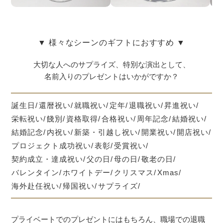
▼ 様々なシーンのギフトにおすすめ ▼
大切な人へのサプライズ、特別な演出として、
名前入りのプレゼントはいかがですか？
誕生日
還暦祝い
就職祝い
定年
退職祝い
昇進祝い
栄転祝い
餞別
資格取得
合格祝い
周年記念
結婚祝い
結婚記念
内祝い
新築・引越し祝い
開業祝い
開店祝い
プロジェクト成功祝い
表彰
受賞祝い
契約成立・達成祝い
父の日
母の日
敬老の日
バレンタイン
ホワイトデー
クリスマス
Xmas
海外赴任祝い
帰国祝い
サプライズ
プライベートでのプレゼントにはもちろん、職場での退職