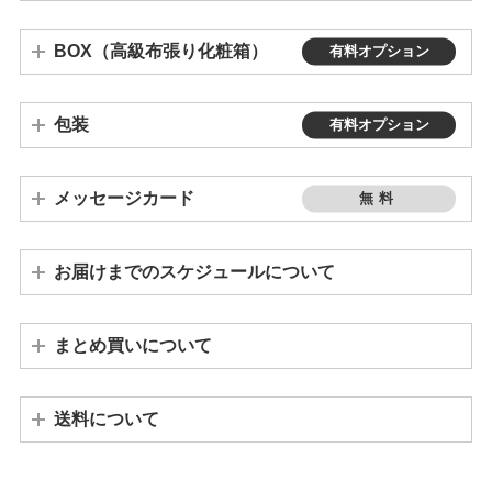
BOX（高級布張り化粧箱）
有料オプション
※商品により、高級布張り化粧箱をお選びいただけないものもございます。
高級布張り化粧箱（有料）
通常化粧箱 / 布無し（無料）
包装
有料オプション
メッセージカード
無料
お届けまでのスケジュールについて
ご注文が10個以上の場合は、発送までに3週間～1ヵ月程度かかります。個数によって納期が変わりますので、お問い合わせください。
※連休や繁忙期の前後は、若干納期が遅れる場合もございます。予めご了承ください。
まとめ買いについて
※「バカラグラス」「席札キャンドルホルダー」「席札グラス」「ワインボトル」はまとめ買い割引の対象外となります。
※ まとめ買い割引適用の場合、その他の割引（クーポン等）は適用外とさせていただきます。
送料について
※その他離島などの場合、別途追加料金が発生する場合がございます。