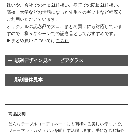
祝いや、会社での社長就任祝い、病院での院長就任祝い、
高校・大学などお世話になった先生へのギフトなど幅広く
ご利用いただいています。
オリジナルの記念品で大口、まとめ買いにも対応していま
すので、様々なシーンでの記念品としておすすめです。
▶まとめ買いについては
こちら
彫刻デザイン見本 - ビアグラス -
※グラスによってはご希望のデザインが選択できない場合もあります。
（彫刻可能面積が狭いものには大きなデザインのものは使用できません）
彫刻書体見本
※彫刻内容のバランス上、数字のみ別の字体に変更する場合があります。
※彫刻内容のバランス上、数字のみ別の字体に変更する場合があります。
商品説明
どんなテーブルコーディネートにも調和する美しい佇まいで、
フォーマル・カジュアルを問わず活躍します。手になじむ持ち