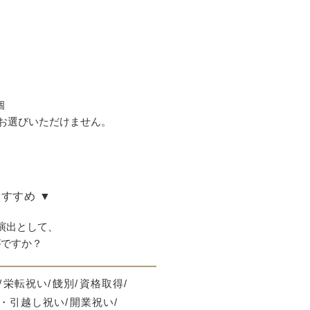
個
お選びいただけません。
すすめ ▼
演出として、
がですか？
栄転祝い
餞別
資格取得
・引越し祝い
開業祝い