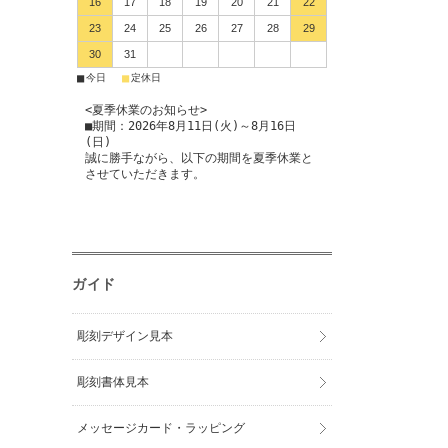
16
17
18
19
20
21
22
23
24
25
26
27
28
29
30
31
■
■
今日
定休日
<夏季休業のお知らせ>
■期間：2026年8月11日(火)～8月16日
(日)
誠に勝手ながら、以下の期間を夏季休業と
させていただきます。
ガイド
彫刻デザイン見本
彫刻書体見本
メッセージカード・ラッピング