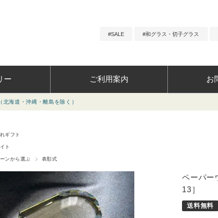
SALE
和グラス・切子グラス
リー
ご利用案内
お
・離島を除く）
ーンから選ぶ
よくあ
選ぶ
お問い
れギフト
イト
ーンから選ぶ
表彰式
ペーパーウ
13］
ト