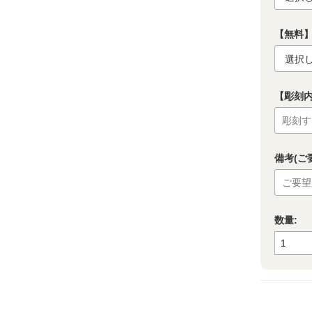
【無料】
【彫刻
備考(ご
数量: