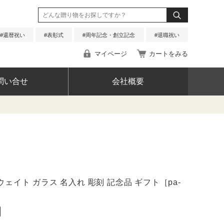
還暦祝い
表彰式
周年記念・創立記念
退職祝い
マイページ
カートをみる
問い合せ
会社概要
る質問
合せ
ェイト ガラス 名入れ 彫刻 記念品 ギフト［pa-