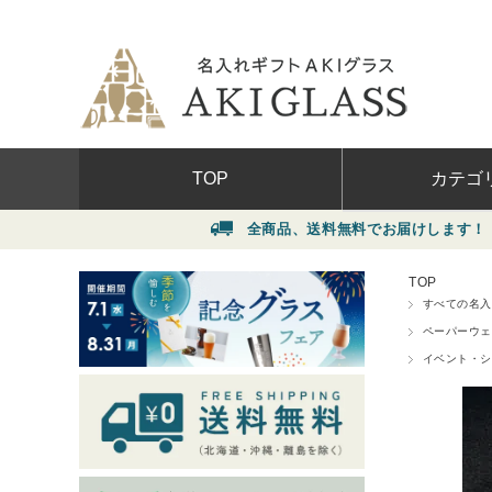
TOP
カテゴ
全商品、送料無料でお届けします！
（北海道・沖縄
イベント・シ
TOP
贈る相手から
すべての名入
価格から選ぶ
ペーパーウェ
イベント・シ
グラス
ワインボトル
ネームプレー