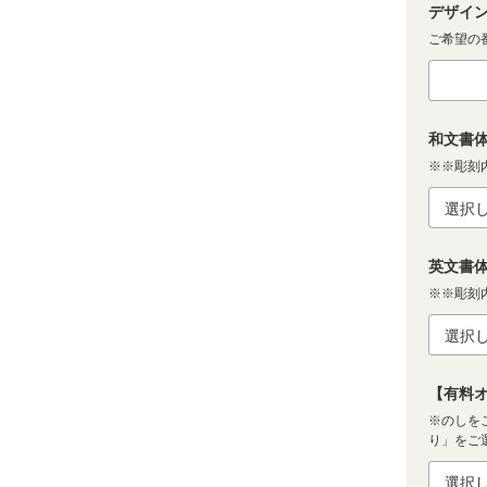
デザイン
ご希望の番
和文書体
※※彫刻
英文書体
※※彫刻
【有料オ
※のしを
り」をご