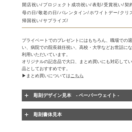
開店祝い
プロジェクト成功祝い
表彰
受賞祝い
契
母の日
敬老の日
バレンタイン
ホワイトデー
クリ
帰国祝い
サプライズ
プライベートでのプレゼントにはもちろん、職場での
い、病院での院長就任祝い、高校・大学などお世話に
利用いただいています。
オリジナルの記念品で大口、まとめ買いにも対応して
品としておすすめです。
▶まとめ買いについては
こちら
彫刻デザイン見本 - ペーパーウェイト -
彫刻書体見本