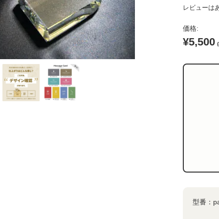
レビューは
価格:
ム
¥5,500
ード
イト
ー
型番：
p