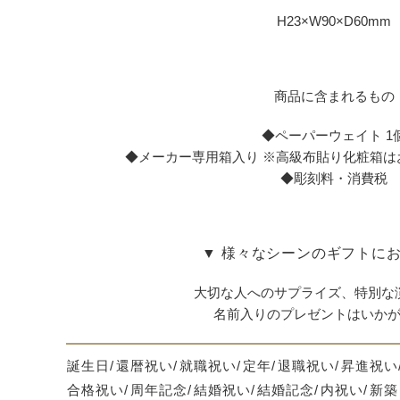
H23×W90×D60mm
商品に含まれるもの
◆ペーパーウェイト 1
◆メーカー専用箱入り ※高級布貼り化粧箱は
◆彫刻料・消費税
▼ 様々なシーンのギフトにお
大切な人へのサプライズ、特別な
名前入りのプレゼントはいか
誕生日
還暦祝い
就職祝い
定年
退職祝い
昇進祝い
合格祝い
周年記念
結婚祝い
結婚記念
内祝い
新築