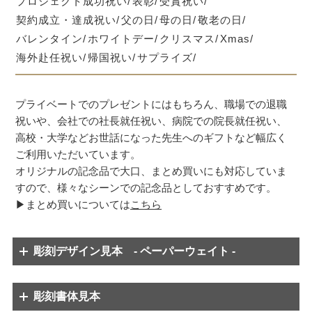
プロジェクト成功祝い
表彰
受賞祝い
契約成立・達成祝い
父の日
母の日
敬老の日
バレンタイン
ホワイトデー
クリスマス
Xmas
海外赴任祝い
帰国祝い
サプライズ
プライベートでのプレゼントにはもちろん、職場での退職
祝いや、会社での社長就任祝い、病院での院長就任祝い、
高校・大学などお世話になった先生へのギフトなど幅広く
ご利用いただいています。
オリジナルの記念品で大口、まとめ買いにも対応していま
すので、様々なシーンでの記念品としておすすめです。
▶まとめ買いについては
こちら
彫刻デザイン見本 - ペーパーウェイト -
彫刻書体見本
※彫刻内容のバランス上、数字のみ別の字体に変更する場合があります。
※彫刻内容のバランス上、数字のみ別の字体に変更する場合があります。