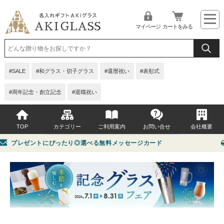
マイページ
カートをみる
SALE
和グラス・切子グラス
還暦祝い
表彰式
周年記念・創立記念
退職祝い
TOP
カテゴリー
ご利用案内
お問い合せ
会社概要
プレゼントにぴったり◎選べる無料メッセージカード
イベント・シーンから選ぶ
よくある質問
贈る相手から選ぶ
お問い合せ
価格から選ぶ
グラス