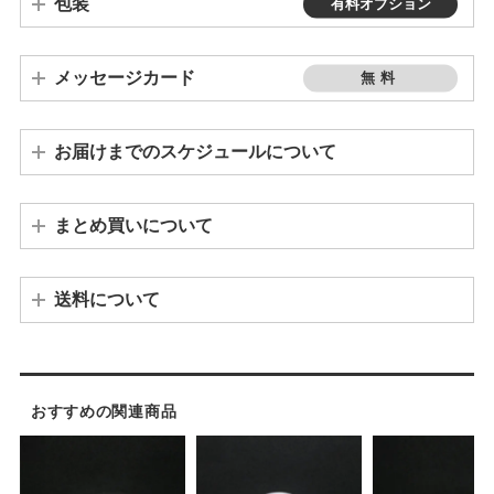
包装
有料オプション
メッセージカード
無料
お届けまでのスケジュールについて
ご注文が10個以上の場合は、発送までに3週間～1ヵ月程度かかります。個数によって納期が変わりますので、お問い合わせください。
※連休や繁忙期の前後は、若干納期が遅れる場合もございます。予めご了承ください。
まとめ買いについて
※「バカラグラス」「席札キャンドルホルダー」「席札グラス」「ワインボトル」はまとめ買い割引の対象外となります。
※ まとめ買い割引適用の場合、その他の割引（クーポン等）は適用外とさせていただきます。
送料について
※その他離島などの場合、別途追加料金が発生する場合がございます。
おすすめの関連商品