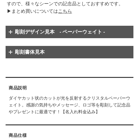
すので、様々なシーンでの記念品としておすすめです。
▶まとめ買いについては
こちら
彫刻デザイン見本 - ペーパーウェイト -
彫刻書体見本
※彫刻内容のバランス上、数字のみ別の字体に変更する場合があります。
※彫刻内容のバランス上、数字のみ別の字体に変更する場合があります。
商品説明
ダイヤカット状のカットが光を反射するクリスタルペーパーウ
ェイト。感謝の気持ちやメッセージ、ロゴ等を彫刻して記念品
やプレゼントに最適です！【名入れ料金込み】
商品仕様