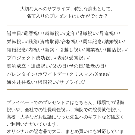
大切な人へのサプライズ、特別な演出として、
名前入りのプレゼントはいかがですか？
誕生日
還暦祝い
就職祝い
定年
退職祝い
昇進祝い
栄転祝い
餞別
資格取得
合格祝い
周年記念
結婚祝い
結婚記念
内祝い
新築・引越し祝い
開業祝い
開店祝い
プロジェクト成功祝い
表彰
受賞祝い
契約成立・達成祝い
父の日
母の日
敬老の日
バレンタイン
ホワイトデー
クリスマス
Xmas
海外赴任祝い
帰国祝い
サプライズ
プライベートでのプレゼントにはもちろん、職場での退職
祝いや、会社での社長就任祝い、病院での院長就任祝い、
高校・大学などお世話になった先生へのギフトなど幅広く
ご利用いただいています。
オリジナルの記念品で大口、まとめ買いにも対応していま