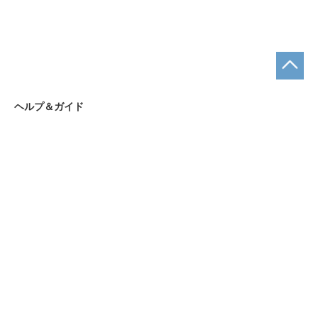
ヘルプ＆ガイド
お支払い方法について
ショッピングガイド
まとめ買いについて
お問合せ先
お問合せフォーム
ショップ名｜名入れギフトAKIグラス
営業時間｜9:00～18:00
定休日｜土・日・祝日