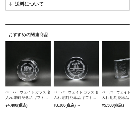
送料について
※その他離島などの場合、別途追加料金が発生する場合がございます。
おすすめの関連商品
ペーパーウェイト ガラス 名
ペーパーウェイト ガラス 名
ペーパーウェイト ガ
入れ 彫刻 記念品 ギフト
入れ 彫刻 記念品 ギフト
入れ 彫刻 記念品 ギ
［pa-9］
［pa-3］
［pa-15］
¥4,400
(税込)
¥3,300
(税込)
～
¥5,500
(税込)