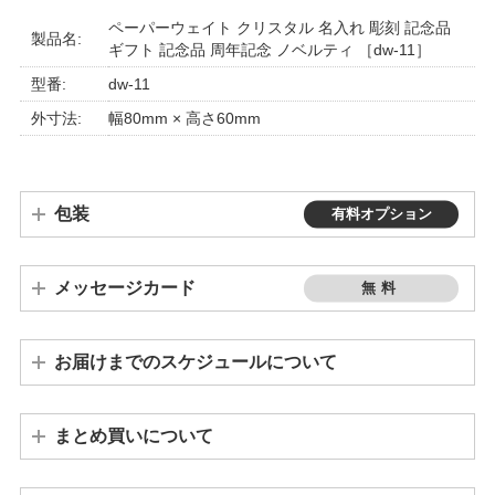
ペーパーウェイト クリスタル 名入れ 彫刻 記念品
製品名:
ギフト 記念品 周年記念 ノベルティ ［dw-11］
型番:
dw-11
外寸法:
幅80mm × 高さ60mm
包装
有料オプション
メッセージカード
無料
お届けまでのスケジュールについて
ご注文が10個以上の場合は、発送までに3週間～1ヵ月程度かかります。個数によって納期が変わりますので、お問い合わせください。
※連休や繁忙期の前後は、若干納期が遅れる場合もございます。予めご了承ください。
まとめ買いについて
※「バカラグラス」「席札キャンドルホルダー」「席札グラス」「ワインボトル」はまとめ買い割引の対象外となります。
※ まとめ買い割引適用の場合、その他の割引（クーポン等）は適用外とさせていただきます。