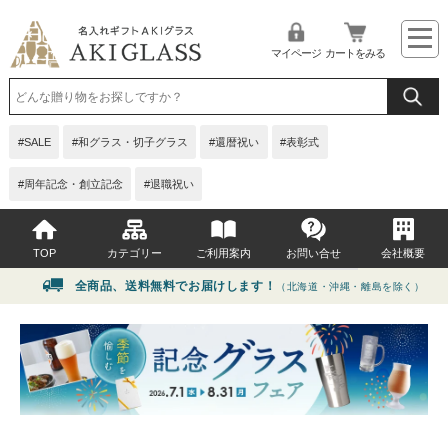
マイページ
カートをみる
SALE
和グラス・切子グラス
還暦祝い
表彰式
周年記念・創立記念
退職祝い
TOP
カテゴリー
ご利用案内
お問い合せ
会社概要
全商品、送料無料でお届けします！
（北海道・沖縄・離島を除く）
イベント・シーンから選ぶ
よくある質問
贈る相手から選ぶ
お問い合せ
価格から選ぶ
グラス