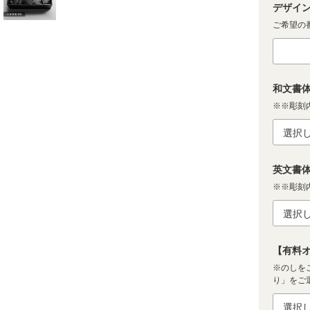
デザイン
ご希望の番
和文書体
※※彫刻
英文書体
※※彫刻
【有料オ
※のしを
り」をご