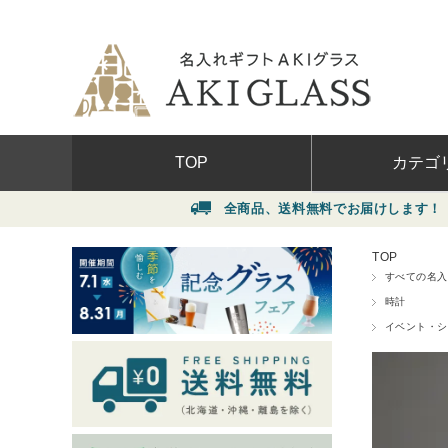
TOP
カテゴ
全商品、送料無料でお届けします！
（北海道・沖縄・
イベント・シ
TOP
贈る相手から
すべての名入
価格から選ぶ
時計
イベント・シ
グラス
ワインボトル
ネームプレー