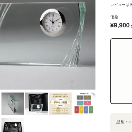
レビューは
価格:
ム
¥9,900
ード
イト
ー
型番：
i