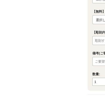
【無料】
【彫刻
備考(ご
数量: