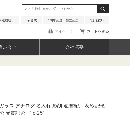
還暦祝い
表彰式
周年記念・創立記念
退職祝い
マイページ
カートをみる
問い合せ
会社概要
る質問
合せ
ガラス アナログ 名入れ 彫刻 還暦祝い 表彰 記念
念 受賞記念 ［ic-25］