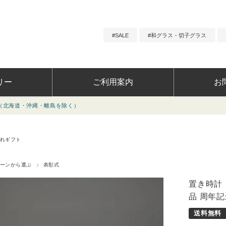
SALE
和グラス・切子グラス
リー
ご利用案内
お
離島を除く）
ーンから選ぶ
よくあ
選ぶ
お問い
れギフト
ーンから選ぶ
表彰式
置き時計 
品 周年記
ト