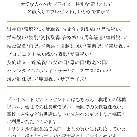
大切な人へのサプライズ、特別な演出として、
名前入りのプレゼントはいかがですか？
誕生日
還暦祝い
就職祝い
定年
退職祝い
昇進祝い
栄転祝い
餞別
資格取得
合格祝い
周年記念
結婚祝い
結婚記念
内祝い
新築・引越し祝い
開業祝い
開店祝い
プロジェクト成功祝い
表彰
受賞祝い
契約成立・達成祝い
父の日
母の日
敬老の日
バレンタイン
ホワイトデー
クリスマス
Xmas
海外赴任祝い
帰国祝い
サプライズ
プライベートでのプレゼントにはもちろん、職場での退職
祝いや、会社での社長就任祝い、病院での院長就任祝い、
高校・大学などお世話になった先生へのギフトなど幅広く
ご利用いただいています。
オリジナルの記念品で大口、まとめ買いにも対応していま
すので、様々なシーンでの記念品としておすすめです。