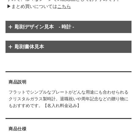
▶まとめ買いについては
こちら
彫刻デザイン見本 - 時計 -
彫刻書体見本
※彫刻内容のバランス上、数字のみ別の字体に変更する場合があります。
※彫刻内容のバランス上、数字のみ別の字体に変更する場合があります。
商品説明
フラットでシンプルなプレートがどんな用途にも合わせられる
クリスタルガラス製時計。退職祝いや周年記念などの贈り物に
もおすすめです。【名入れ料金込み】
商品仕様