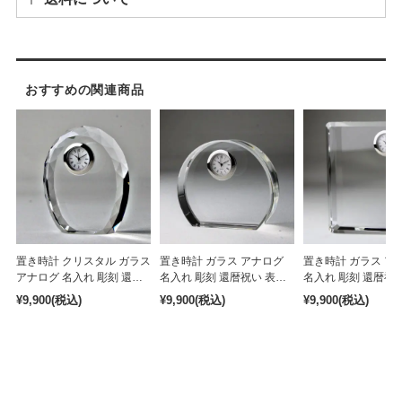
※その他離島などの場合、別途追加料金が発生する場合がございます。
おすすめの関連商品
置き時計 クリスタル ガラス
置き時計 ガラス アナログ
置き時計 ガラス ア
アナログ 名入れ 彫刻 還暦
名入れ 彫刻 還暦祝い 表彰
名入れ 彫刻 還暦祝
祝い 表彰 記念品 周年記念
記念品 周年記念 受賞記念
記念品 周年記念 受
¥9,900
(税込)
¥9,900
(税込)
¥9,900
(税込)
受賞記念 ［ic-19］
［ic-18］
［ic-21］