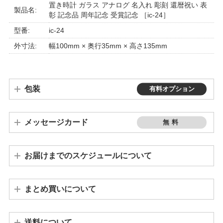
置き時計 ガラス アナログ 名入れ 彫刻 還暦祝い 表
製品名:
彰 記念品 周年記念 受賞記念 ［ic-24］
型番:
ic-24
外寸法:
幅100mm × 奥行35mm × 高さ135mm
包装
有料オプション
メッセージカード
無料
お届けまでのスケジュールについて
ご注文が10個以上の場合は、発送までに3週間～1ヵ月程度かかります。個数によって納期が変わりますので、お問い合わせください。
※連休や繁忙期の前後は、若干納期が遅れる場合もございます。予めご了承ください。
まとめ買いについて
※「バカラグラス」「席札キャンドルホルダー」「席札グラス」「ワインボトル」はまとめ買い割引の対象外となります。
※ まとめ買い割引適用の場合、その他の割引（クーポン等）は適用外とさせていただきます。
送料について