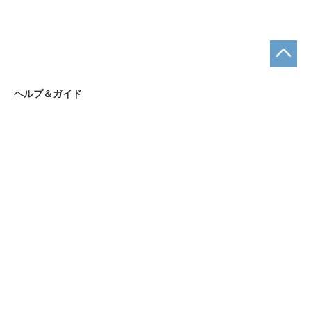
ヘルプ＆ガイド
お支払い方法について
ショッピングガイド
まとめ買いについて
お問合せ先
お問合せフォーム
ショップ名｜名入れギフトAKIグラス
営業時間｜9:00～18:00
定休日｜土・日・祝日