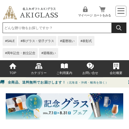
マイページ
カートをみる
SALE
和グラス・切子グラス
還暦祝い
表彰式
周年記念・創立記念
退職祝い
TOP
カテゴリー
ご利用案内
お問い合せ
会社概要
全商品、送料無料でお届けします！
（北海道・沖縄・離島を除く）
イベント・シーンから選ぶ
よくある質問
贈る相手から選ぶ
お問い合せ
価格から選ぶ
グラス