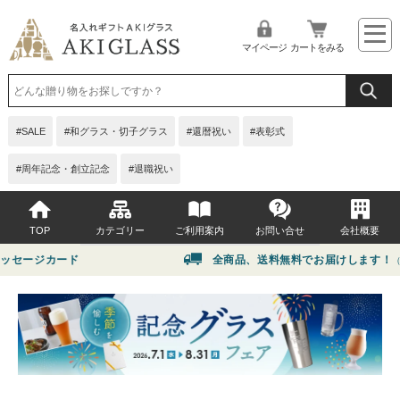
マイページ
カートをみる
SALE
和グラス・切子グラス
還暦祝い
表彰式
周年記念・創立記念
退職祝い
TOP
カテゴリー
ご利用案内
お問い合せ
会社概要
ッセージカード
全商品、送料無料でお届けします！
（
イベント・シーンから選ぶ
よくある質問
贈る相手から選ぶ
お問い合せ
価格から選ぶ
グラス