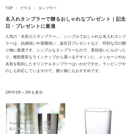
TOP
グラス
タンブラー
ワインボトル
名入れタンブラーで贈るおしゃれなプレゼント｜記念
ネームプレート
日・プレゼントに最適
ペットグッズ
人気の「名前入りタンブラー」。シンプルでおしゃれな名入れタンブ
ラーは、結婚祝いや退職祝い、誕生日プレゼントなど、特別な日の贈
フォトフレーム
り物に最適です。シンプルなタンブラーなので、普段使いにもぴった
り。種類豊富なラインナップから選べるデザインに、メッセージやお
時計
名前を彫刻したオリジナルタンブラーはいかがですか。ラッピングや
のしも対応していますので、贈り物にもおすすめです。
ウェルカムボード
ペーパーウェイト
2件中1件～2件を表示
小物入れ
盾・トロフィー
マウスパッド