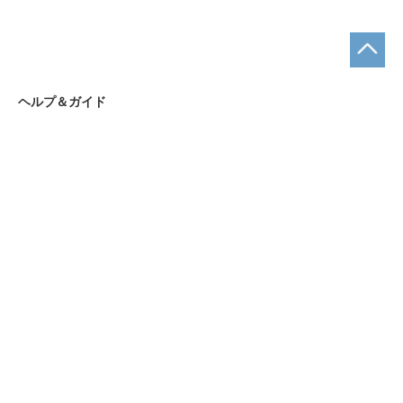
ヘルプ＆ガイド
お支払い方法について
ショッピングガイド
まとめ買いについて
お問合せ先
お問合せフォーム
ショップ名｜名入れギフトAKIグラス
営業時間｜9:00～18:00
定休日｜土・日・祝日
TEL
0120-515-270