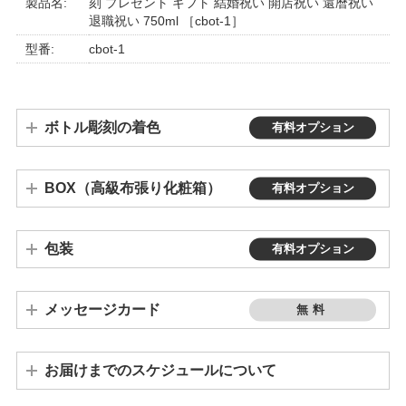
製品名:
刻 プレゼント ギフト 結婚祝い 開店祝い 還暦祝い
退職祝い 750ml ［cbot-1］
型番:
cbot-1
ボトル彫刻の着色
有料オプション
BOX（高級布張り化粧箱）
有料オプション
※商品により、高級布張り化粧箱をお選びいただけないものもございます。
高級布張り化粧箱（有料）
通常化粧箱 / 布無し（無料）
包装
有料オプション
メッセージカード
無料
お届けまでのスケジュールについて
ご注文が10個以上の場合は、発送までに3週間～1ヵ月程度かかります。個数によって納期が変わりますので、お問い合わせください。
※連休や繁忙期の前後は、若干納期が遅れる場合もございます。予めご了承ください。