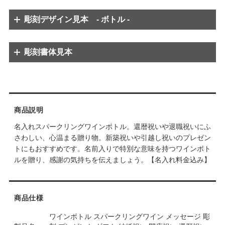
彫刻デザイン見本 - ボトル -
※グラスによってはご希望のデザインが選択できない場合もあります。
（彫刻可能面積が狭いものには大きなデザインのものは使用できません）
彫刻書体見本
※彫刻内容のバランス上、数字のみ別の字体に変更する場合があります。
※彫刻内容のバランス上、数字のみ別の字体に変更する場合があります。
商品説明
名入れスパークリングワインボトル。還暦祝いや退職祝いにふ
さわしい、心温まる贈り物。新築祝いや引越し祝いのプレゼン
トにもおすすめです。名前入りで特別な意味を持つワインボト
ルを贈り、感謝の気持ちを伝えましょう。【名入れ料金込み】
商品仕様
ワインボトル スパークリングワイン メッセージ 彫