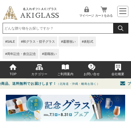
マイページ
カートをみる
SALE
和グラス・切子グラス
還暦祝い
表彰式
周年記念・創立記念
退職祝い
TOP
カテゴリー
ご利用案内
お問い合せ
会社概要
、送料無料でお届けします！
プレゼ
（北海道・沖縄・離島を除く）
イベント・シーンから選ぶ
よくある質問
贈る相手から選ぶ
お問い合せ
価格から選ぶ
グラス