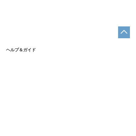
ヘルプ＆ガイド
お支払い方法について
ショッピングガイド
まとめ買いについて
お問合せ先
お問合せフォーム
ショップ名｜名入れギフトAKIグラス
営業時間｜9:00～18:00