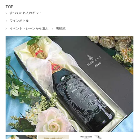
TOP
ワインボトル
すべての名入れギフト
ワインボトル
ネームプレート
イベント・シーンから選ぶ
表彰式
ペットグッズ
フォトフレーム
時計
ウェルカムボード
ペーパーウェイト
小物入れ
盾・トロフィー
マウスパッド