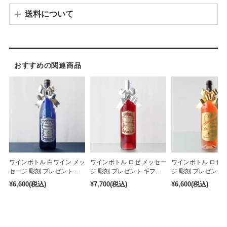
送料について
※その他離島などの場合、別途追加料金が発生する場合がございます。
おすすめの関連商品
ワインボトル 白ワイン メッ
ワインボトル ロゼ メッセー
ワインボトル ロゼ 
セージ 彫刻 プレゼント ギ
ジ 彫刻 プレゼント ギフト
ジ 彫刻 プレゼント
フト 結婚祝い 還暦祝い 退
結婚祝い 還暦祝い 退職祝い
結婚祝い 還暦祝い 
¥6,600
(税込)
¥7,700
(税込)
¥6,600
(税込)
職祝い 750ml ［bot-4］
750ml ［bot-1］
750ml ［bot-3］