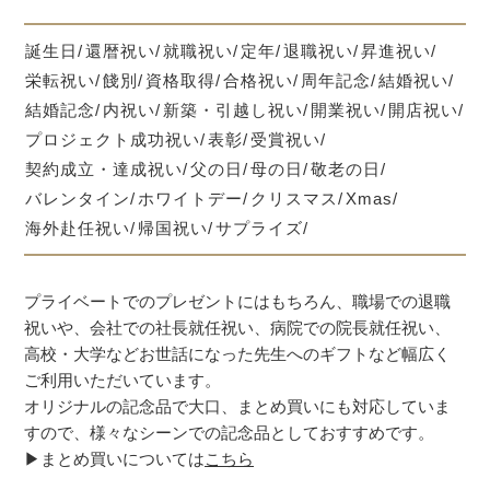
誕生日
還暦祝い
就職祝い
定年
退職祝い
昇進祝い
栄転祝い
餞別
資格取得
合格祝い
周年記念
結婚祝い
結婚記念
内祝い
新築・引越し祝い
開業祝い
開店祝い
プロジェクト成功祝い
表彰
受賞祝い
契約成立・達成祝い
父の日
母の日
敬老の日
バレンタイン
ホワイトデー
クリスマス
Xmas
海外赴任祝い
帰国祝い
サプライズ
プライベートでのプレゼントにはもちろん、職場での退職
祝いや、会社での社長就任祝い、病院での院長就任祝い、
高校・大学などお世話になった先生へのギフトなど幅広く
ご利用いただいています。
オリジナルの記念品で大口、まとめ買いにも対応していま
すので、様々なシーンでの記念品としておすすめです。
▶まとめ買いについては
こちら