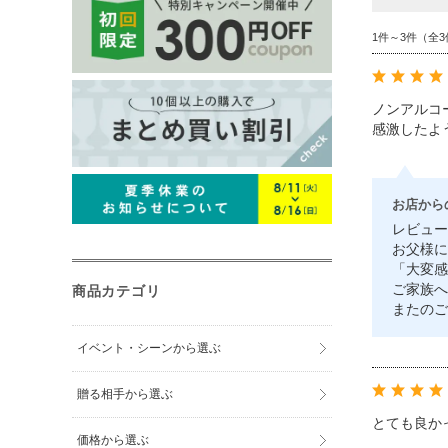
ペットグッズ
1件～3件（全3
フォトフレー
ノンアルコ
時計
感激したよ
ウェルカムボ
お店から
ペーパーウェ
レビュー
お父様に
小物入れ
「大変感
ご家族へ
商品カテゴリ
盾・トロフィ
またのご
イベント・シーンから選ぶ
マウスパッド
贈る相手から選ぶ
席札
とても良か
価格から選ぶ