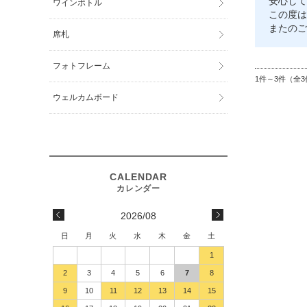
安心して
ワインボトル
この度は
またのご
席札
フォトフレーム
1件～3件（全3
ウェルカムボード
2026/08
日
月
火
水
木
金
土
1
2
3
4
5
6
7
8
9
10
11
12
13
14
15