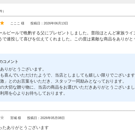
件）
こここ 様
投稿日：2026年06月13日
ム
ールビールで晩酌する父にプレゼントしました。普段ほとんど家族ライ
うで連投して喜びを伝えてくれました。この度は素敵な商品をありがと
ード
のコメント
イト
ありがとうございます。
も喜んでいただけたようで、当店としましても嬉しい限りでございます
激」とのお言葉をいただき、スタッフ一同励みとなっております。
の大切な贈り物に、当店の商品をお選びいただきありがとうございまし
ー
利用を心よりお待ちしております。
宮城 様
投稿日：2026年05月08日
ったありがとうございます