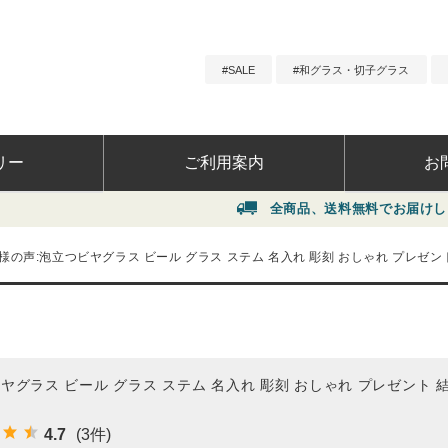
SALE
和グラス・切子グラス
リー
ご利用案内
お
全商品、送料無料でお届けします！
（北
ーンから選ぶ
よくあ
様の声:泡立つビヤグラス ビール グラス ステム 名入れ 彫刻 おしゃれ プレゼント 結
選ぶ
お問い
ヤグラス ビール グラス ステム 名入れ 彫刻 おしゃれ プレゼント 結婚祝
4.7
(3件)
ト