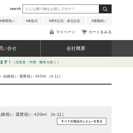
還暦祝い
表彰式
周年記念・創立記念
退職祝い
マイページ
カートをみる
問い合せ
会社概要
海道・沖縄・離島を除く）
る質問
婚祝い 還暦祝い 420ml ［b-11］
合せ
い 還暦祝い 420ml ［b-11］