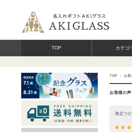
TOP
カテゴ
イベント・シ
TOP
お客
贈る相手から
価格から選ぶ
お客様の声
グラス
泡立つビ
ワインボトル
ネームプレー